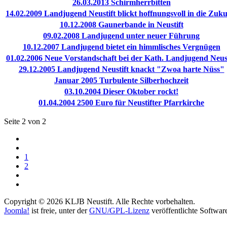
26.03.2013 Schirmherrbitten
14.02.2009 Landjugend Neustift blickt hoffnungsvoll in die Zuku
10.12.2008 Gaunerbande in Neustift
09.02.2008 Landjugend unter neuer Führung
10.12.2007 Landjugend bietet ein himmlisches Vergnügen
01.02.2006 Neue Vorstandschaft bei der Kath. Landjugend Neust
29.12.2005 Landjugend Neustift knackt "Zwoa harte Nüss"
Januar 2005 Turbulente Silberhochzeit
03.10.2004 Dieser Oktober rockt!
01.04.2004 2500 Euro für Neustifter Pfarrkirche
Seite 2 von 2
1
2
Copyright © 2026 KLJB Neustift. Alle Rechte vorbehalten.
Joomla!
ist freie, unter der
GNU/GPL-Lizenz
veröffentlichte Softwar